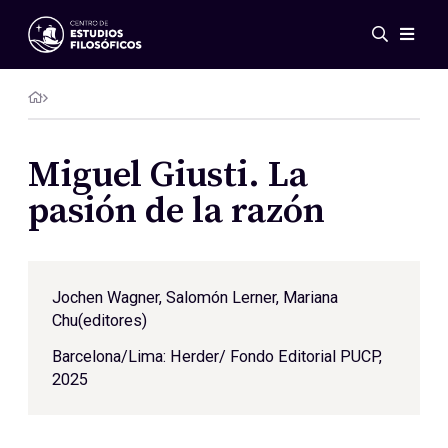
Eventos
Novedades
Investigación
Redes
Miguel Giusti. La
Publicaciones
pasión de la razón
Galería
ES
EN
Acerca de nosotros
Jochen Wagner, Salomón Lerner, Mariana
Miembros
Chu(editores)
Reglamento
Convenios
Barcelona/Lima: Herder/ Fondo Editorial PUCP,
2025