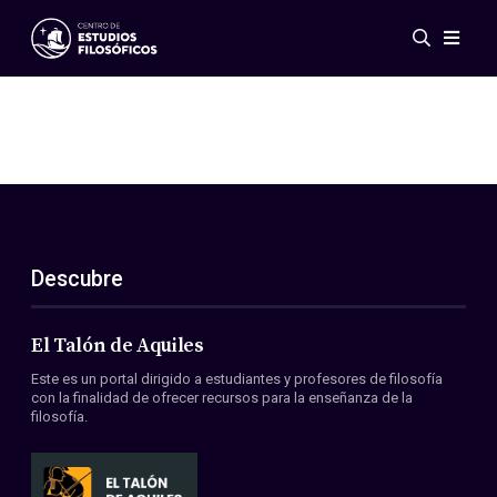
Eventos
Novedades
Investigación
Redes
Publicaciones
Galería
Descubre
ES
EN
Acerca de nosotros
Miembros
El Talón de Aquiles
Reglamento
Este es un portal dirigido a estudiantes y profesores de filosofía
Convenios
con la finalidad de ofrecer recursos para la enseñanza de la
filosofía.