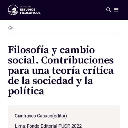
Eventos
Novedades
Investigación
Redes
Filosofía y cambio
Publicaciones
social. Contribuciones
Galería
para una teoría crítica
ES
EN
de la sociedad y la
Acerca de nosotros
Miembros
política
Reglamento
Convenios
Gianfranco Casuso
(editor)
Lima: Fondo Editorial PUCP, 2022