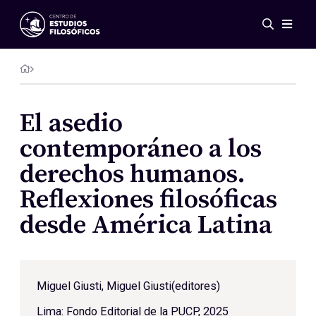
Eventos
Novedades
Investigación
Redes
El asedio
Publicaciones
contemporáneo a los
Galería
derechos humanos.
ES
EN
Reflexiones filosóficas
Acerca de nosotros
Miembros
desde América Latina
Reglamento
Convenios
Miguel Giusti
, Miguel Giusti(editores)
Lima: Fondo Editorial de la PUCP, 2025