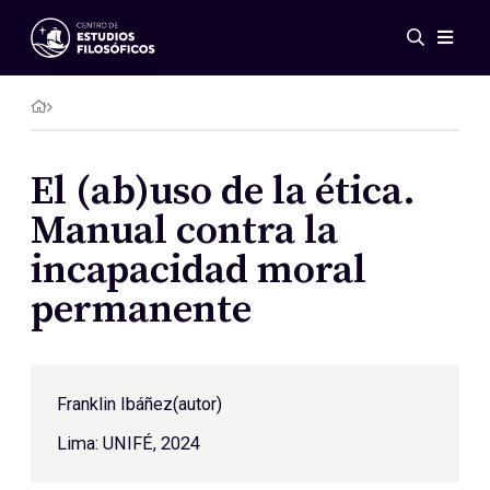
Eventos
Novedades
Investigación
Redes
El (ab)uso de la ética.
Publicaciones
Manual contra la
Galería
incapacidad moral
ES
EN
permanente
Acerca de nosotros
Miembros
Reglamento
Convenios
Franklin Ibáñez
(autor)
Lima: UNIFÉ, 2024