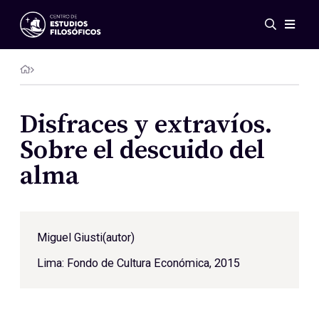
Eventos
Novedades
Investigación
Redes
Disfraces y extravíos.
Publicaciones
Sobre el descuido del
Galería
alma
ES
EN
Acerca de nosotros
Miembros
Reglamento
Miguel Giusti
(autor)
Convenios
Lima: Fondo de Cultura Económica, 2015