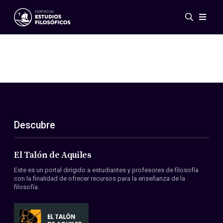
Eventos
Novedades
Investigación
Redes
Publicaciones
Galería
Descubre
ES
EN
Acerca de nosotros
Miembros
El Talón de Aquiles
Reglamento
Este es un portal dirigido a estudiantes y profesores de filosofía
Convenios
con la finalidad de ofrecer recursos para la enseñanza de la
filosofía.