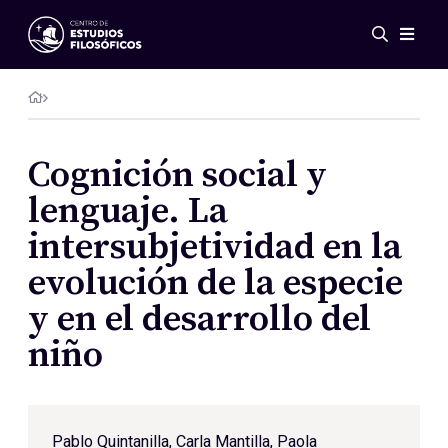
Eventos
Novedades
Investigación
Redes
Cognición social y
Publicaciones
lenguaje. La
Galería
intersubjetividad en la
ES
EN
evolución de la especie
Acerca de nosotros
Miembros
y en el desarrollo del
Reglamento
niño
Convenios
Pablo Quintanilla
, Carla Mantilla, Paola