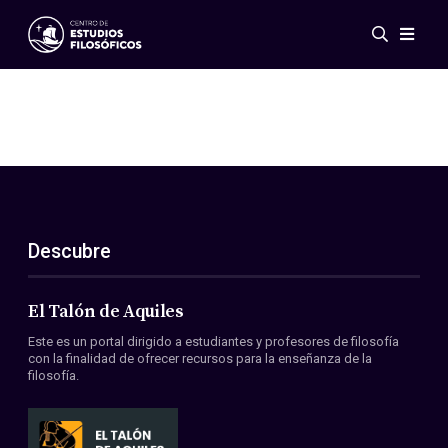
Eventos
Novedades
Investigación
Redes
Publicaciones
Galería
Descubre
ES
EN
Acerca de nosotros
Miembros
El Talón de Aquiles
Reglamento
Este es un portal dirigido a estudiantes y profesores de filosofía
Convenios
con la finalidad de ofrecer recursos para la enseñanza de la
filosofía.