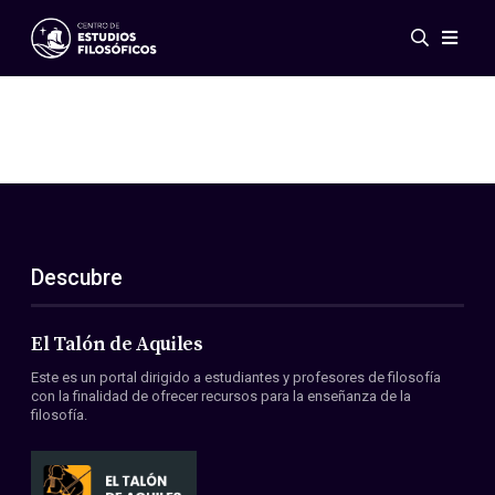
Eventos
Novedades
Investigación
Redes
Publicaciones
Galería
Descubre
ES
EN
Acerca de nosotros
Miembros
El Talón de Aquiles
Reglamento
Este es un portal dirigido a estudiantes y profesores de filosofía
Convenios
con la finalidad de ofrecer recursos para la enseñanza de la
filosofía.