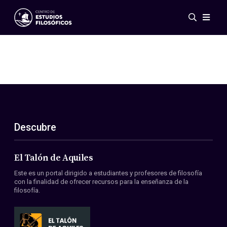
Eventos
Novedades
Investigación
Redes
Publicaciones
Galería
Descubre
ES
EN
Acerca de nosotros
Miembros
El Talón de Aquiles
Reglamento
Este es un portal dirigido a estudiantes y profesores de filosofía
Convenios
con la finalidad de ofrecer recursos para la enseñanza de la
filosofía.