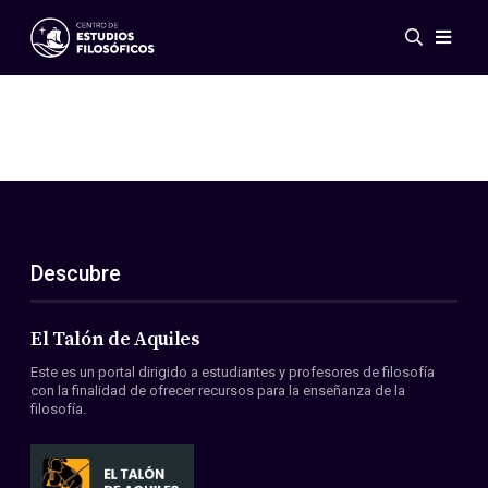
Eventos
Novedades
Investigación
Redes
Publicaciones
Galería
Descubre
ES
EN
Acerca de nosotros
Miembros
El Talón de Aquiles
Reglamento
Este es un portal dirigido a estudiantes y profesores de filosofía
Convenios
con la finalidad de ofrecer recursos para la enseñanza de la
filosofía.