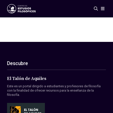
Eventos
Novedades
Investigación
Redes
Publicaciones
Galería
Descubre
ES
EN
Acerca de nosotros
Miembros
El Talón de Aquiles
Reglamento
Este es un portal dirigido a estudiantes y profesores de filosofía
Convenios
con la finalidad de ofrecer recursos para la enseñanza de la
filosofía.