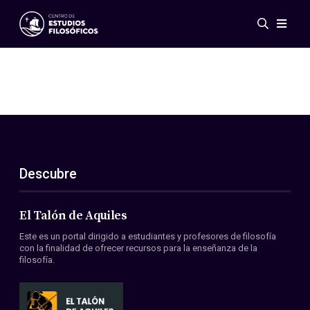
Eventos
Novedades
Investigación
Redes
Publicaciones
Galería
Descubre
ES
EN
Acerca de nosotros
Miembros
El Talón de Aquiles
Reglamento
Este es un portal dirigido a estudiantes y profesores de filosofía
Convenios
con la finalidad de ofrecer recursos para la enseñanza de la
filosofía.