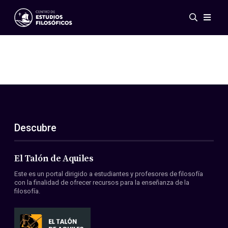
Eventos
Novedades
Investigación
Redes
Publicaciones
Galería
Descubre
ES
EN
Acerca de nosotros
Miembros
El Talón de Aquiles
Reglamento
Este es un portal dirigido a estudiantes y profesores de filosofía
Convenios
con la finalidad de ofrecer recursos para la enseñanza de la
filosofía.