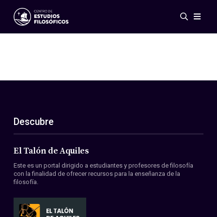
Eventos
Novedades
Investigación
Redes
Publicaciones
Galería
Descubre
ES
EN
Acerca de nosotros
Miembros
El Talón de Aquiles
Reglamento
Este es un portal dirigido a estudiantes y profesores de filosofía
Convenios
con la finalidad de ofrecer recursos para la enseñanza de la
filosofía.