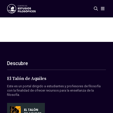
Eventos
Novedades
Investigación
Redes
Publicaciones
Galería
Descubre
ES
EN
Acerca de nosotros
Miembros
El Talón de Aquiles
Reglamento
Este es un portal dirigido a estudiantes y profesores de filosofía
Convenios
con la finalidad de ofrecer recursos para la enseñanza de la
filosofía.