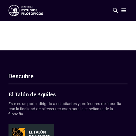
Eventos
Novedades
Investigación
Redes
Publicaciones
Galería
Descubre
ES
EN
Acerca de nosotros
Miembros
El Talón de Aquiles
Reglamento
Este es un portal dirigido a estudiantes y profesores de filosofía
Convenios
con la finalidad de ofrecer recursos para la enseñanza de la
filosofía.