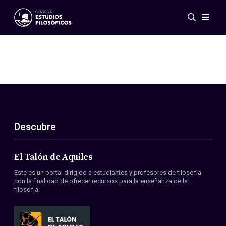
Eventos
Novedades
Investigación
Redes
Publicaciones
Galería
Descubre
ES
EN
Acerca de nosotros
Miembros
El Talón de Aquiles
Reglamento
Este es un portal dirigido a estudiantes y profesores de filosofía
Convenios
con la finalidad de ofrecer recursos para la enseñanza de la
filosofía.