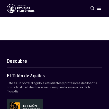
Eventos
Novedades
Investigación
Redes
Publicaciones
Galería
Descubre
ES
EN
Acerca de nosotros
Miembros
El Talón de Aquiles
Reglamento
Este es un portal dirigido a estudiantes y profesores de filosofía
Convenios
con la finalidad de ofrecer recursos para la enseñanza de la
filosofía.