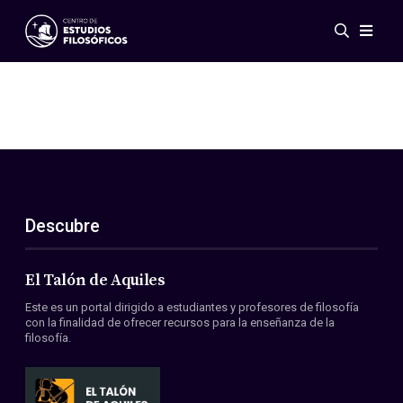
Eventos
Novedades
Investigación
Redes
Publicaciones
Galería
Descubre
ES
EN
Acerca de nosotros
Miembros
El Talón de Aquiles
Reglamento
Este es un portal dirigido a estudiantes y profesores de filosofía
Convenios
con la finalidad de ofrecer recursos para la enseñanza de la
filosofía.