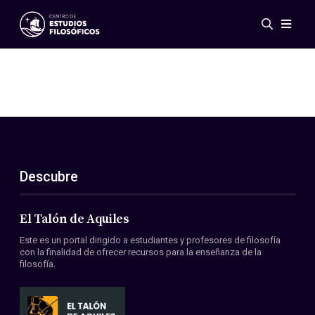
Eventos
Novedades
Investigación
Redes
Publicaciones
Galería
Descubre
ES
EN
Acerca de nosotros
Miembros
El Talón de Aquiles
Reglamento
Este es un portal dirigido a estudiantes y profesores de filosofía
Convenios
con la finalidad de ofrecer recursos para la enseñanza de la
filosofía.