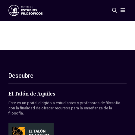
Eventos
Novedades
Investigación
Redes
Publicaciones
Galería
Descubre
ES
EN
Acerca de nosotros
Miembros
El Talón de Aquiles
Reglamento
Este es un portal dirigido a estudiantes y profesores de filosofía
Convenios
con la finalidad de ofrecer recursos para la enseñanza de la
filosofía.