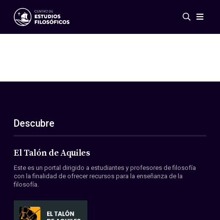
Eventos
Novedades
Investigación
Redes
Publicaciones
Galería
Descubre
ES
EN
Acerca de nosotros
Miembros
El Talón de Aquiles
Reglamento
Este es un portal dirigido a estudiantes y profesores de filosofía
Convenios
con la finalidad de ofrecer recursos para la enseñanza de la
filosofía.