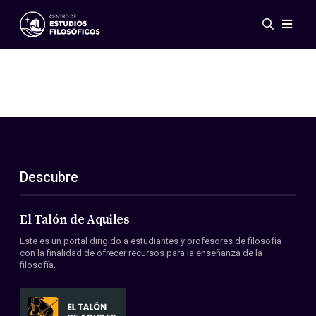
Eventos
Novedades
Investigación
Redes
Publicaciones
Galería
Descubre
ES
EN
Acerca de nosotros
Miembros
El Talón de Aquiles
Reglamento
Este es un portal dirigido a estudiantes y profesores de filosofía
Convenios
con la finalidad de ofrecer recursos para la enseñanza de la
filosofía.