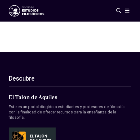
Eventos
Novedades
Investigación
Redes
Publicaciones
Galería
Descubre
ES
EN
Acerca de nosotros
Miembros
El Talón de Aquiles
Reglamento
Este es un portal dirigido a estudiantes y profesores de filosofía
Convenios
con la finalidad de ofrecer recursos para la enseñanza de la
filosofía.