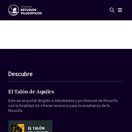
Eventos
Novedades
Investigación
Redes
Publicaciones
Galería
Descubre
ES
EN
Acerca de nosotros
Miembros
El Talón de Aquiles
Reglamento
Este es un portal dirigido a estudiantes y profesores de filosofía
Convenios
con la finalidad de ofrecer recursos para la enseñanza de la
filosofía.