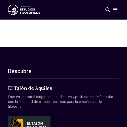
Eventos
Novedades
Investigación
Redes
Publicaciones
Galería
Descubre
ES
EN
Acerca de nosotros
Miembros
El Talón de Aquiles
Reglamento
Este es un portal dirigido a estudiantes y profesores de filosofía
Convenios
con la finalidad de ofrecer recursos para la enseñanza de la
filosofía.