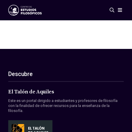
Eventos
Novedades
Investigación
Redes
Publicaciones
Galería
Descubre
ES
EN
Acerca de nosotros
Miembros
El Talón de Aquiles
Reglamento
Este es un portal dirigido a estudiantes y profesores de filosofía
Convenios
con la finalidad de ofrecer recursos para la enseñanza de la
filosofía.