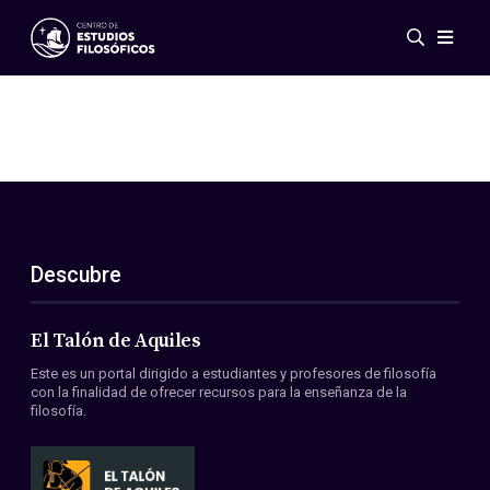
Eventos
Novedades
Investigación
Redes
Publicaciones
Galería
Descubre
ES
EN
Acerca de nosotros
Miembros
El Talón de Aquiles
Reglamento
Este es un portal dirigido a estudiantes y profesores de filosofía
Convenios
con la finalidad de ofrecer recursos para la enseñanza de la
filosofía.