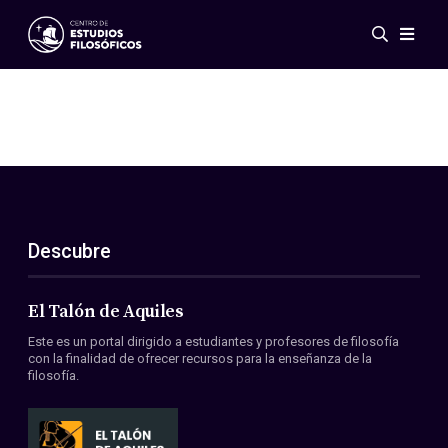
Eventos
Novedades
Investigación
Redes
Publicaciones
Galería
Descubre
ES
EN
Acerca de nosotros
Miembros
El Talón de Aquiles
Reglamento
Este es un portal dirigido a estudiantes y profesores de filosofía
Convenios
con la finalidad de ofrecer recursos para la enseñanza de la
filosofía.