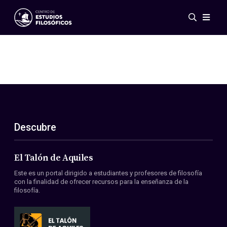
Eventos
Novedades
Investigación
Redes
Publicaciones
Galería
Descubre
ES
EN
Acerca de nosotros
Miembros
El Talón de Aquiles
Reglamento
Este es un portal dirigido a estudiantes y profesores de filosofía
Convenios
con la finalidad de ofrecer recursos para la enseñanza de la
filosofía.