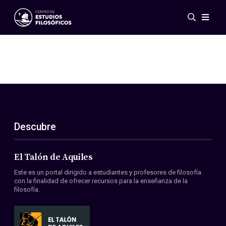
Eventos
Novedades
Investigación
Redes
Publicaciones
Galería
Descubre
ES
EN
Acerca de nosotros
Miembros
El Talón de Aquiles
Reglamento
Este es un portal dirigido a estudiantes y profesores de filosofía
Convenios
con la finalidad de ofrecer recursos para la enseñanza de la
filosofía.