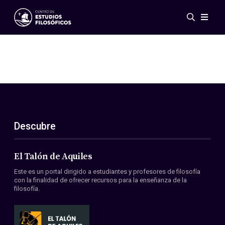
Eventos
Novedades
Investigación
Redes
Publicaciones
Galería
Descubre
ES
EN
Acerca de nosotros
Miembros
El Talón de Aquiles
Reglamento
Este es un portal dirigido a estudiantes y profesores de filosofía
Convenios
con la finalidad de ofrecer recursos para la enseñanza de la
filosofía.