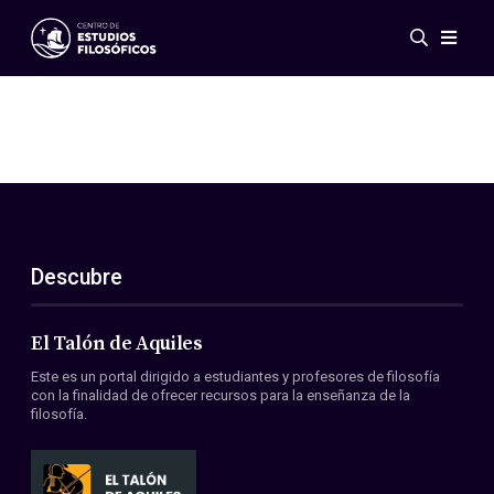
Eventos
Novedades
Investigación
Redes
Publicaciones
Galería
Descubre
ES
EN
Acerca de nosotros
Miembros
El Talón de Aquiles
Reglamento
Este es un portal dirigido a estudiantes y profesores de filosofía
Convenios
con la finalidad de ofrecer recursos para la enseñanza de la
filosofía.