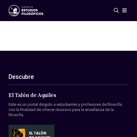
Eventos
Novedades
Investigación
Redes
Publicaciones
Galería
Descubre
ES
EN
Acerca de nosotros
Miembros
El Talón de Aquiles
Reglamento
Este es un portal dirigido a estudiantes y profesores de filosofía
Convenios
con la finalidad de ofrecer recursos para la enseñanza de la
filosofía.