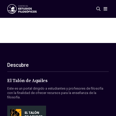
Eventos
Novedades
Investigación
Redes
Publicaciones
Galería
Descubre
ES
EN
Acerca de nosotros
Miembros
El Talón de Aquiles
Reglamento
Este es un portal dirigido a estudiantes y profesores de filosofía
Convenios
con la finalidad de ofrecer recursos para la enseñanza de la
filosofía.