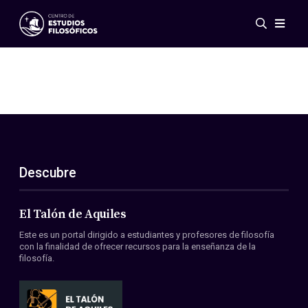
Eventos
Novedades
Investigación
Redes
Publicaciones
Galería
Descubre
ES
EN
Acerca de nosotros
Miembros
El Talón de Aquiles
Reglamento
Este es un portal dirigido a estudiantes y profesores de filosofía
Convenios
con la finalidad de ofrecer recursos para la enseñanza de la
filosofía.