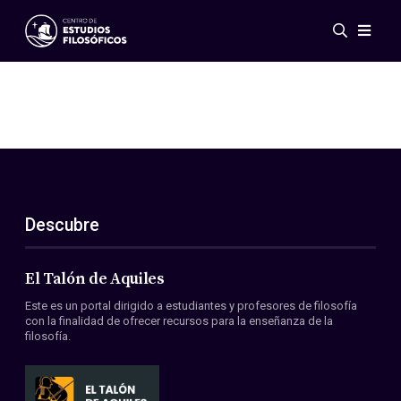
Eventos
Novedades
Investigación
Redes
Publicaciones
Galería
Descubre
ES
EN
Acerca de nosotros
Miembros
El Talón de Aquiles
Reglamento
Este es un portal dirigido a estudiantes y profesores de filosofía
Convenios
con la finalidad de ofrecer recursos para la enseñanza de la
filosofía.