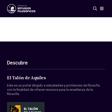
Eventos
Novedades
Investigación
Redes
Publicaciones
Galería
Descubre
ES
EN
Acerca de nosotros
Miembros
El Talón de Aquiles
Reglamento
Este es un portal dirigido a estudiantes y profesores de filosofía
Convenios
con la finalidad de ofrecer recursos para la enseñanza de la
filosofía.