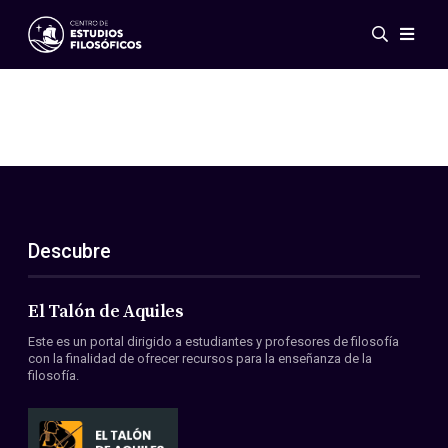
Eventos
Novedades
Investigación
Redes
Publicaciones
Galería
Descubre
ES
EN
Acerca de nosotros
Miembros
El Talón de Aquiles
Reglamento
Este es un portal dirigido a estudiantes y profesores de filosofía
Convenios
con la finalidad de ofrecer recursos para la enseñanza de la
filosofía.