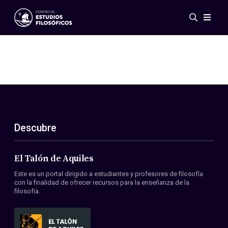
Eventos
Novedades
Investigación
Redes
Publicaciones
Galería
Descubre
ES
EN
Acerca de nosotros
Miembros
El Talón de Aquiles
Reglamento
Este es un portal dirigido a estudiantes y profesores de filosofía
Convenios
con la finalidad de ofrecer recursos para la enseñanza de la
filosofía.