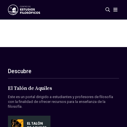
Eventos
Novedades
Investigación
Redes
Publicaciones
Galería
Descubre
ES
EN
Acerca de nosotros
Miembros
El Talón de Aquiles
Reglamento
Este es un portal dirigido a estudiantes y profesores de filosofía
Convenios
con la finalidad de ofrecer recursos para la enseñanza de la
filosofía.