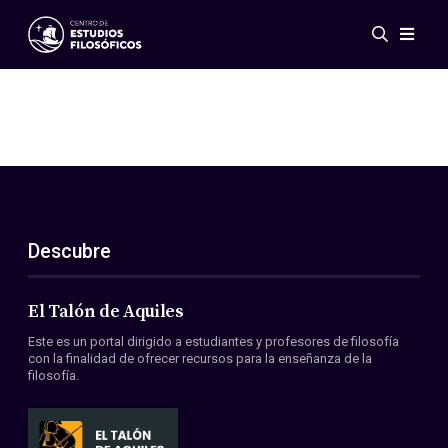
Eventos
Novedades
Investigación
Redes
Publicaciones
Galería
Descubre
ES
EN
Acerca de nosotros
Miembros
El Talón de Aquiles
Reglamento
Este es un portal dirigido a estudiantes y profesores de filosofía
Convenios
con la finalidad de ofrecer recursos para la enseñanza de la
filosofía.