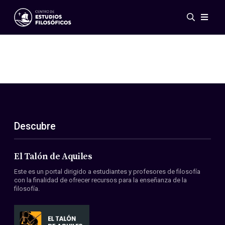
Eventos
Novedades
Investigación
Redes
Publicaciones
Galería
Descubre
ES
EN
Acerca de nosotros
Miembros
El Talón de Aquiles
Reglamento
Este es un portal dirigido a estudiantes y profesores de filosofía
Convenios
con la finalidad de ofrecer recursos para la enseñanza de la
filosofía.