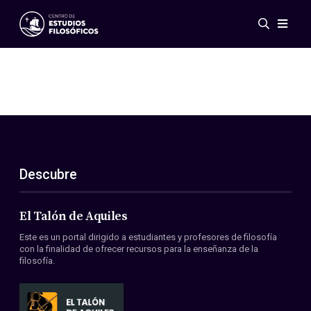
Eventos
Novedades
Investigación
Redes
Publicaciones
Galería
Descubre
ES
EN
Acerca de nosotros
Miembros
El Talón de Aquiles
Reglamento
Este es un portal dirigido a estudiantes y profesores de filosofía
Convenios
con la finalidad de ofrecer recursos para la enseñanza de la
filosofía.