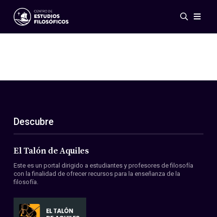
Eventos
Novedades
Investigación
Redes
Publicaciones
Galería
Descubre
ES
EN
Acerca de nosotros
Miembros
El Talón de Aquiles
Reglamento
Este es un portal dirigido a estudiantes y profesores de filosofía
Convenios
con la finalidad de ofrecer recursos para la enseñanza de la
filosofía.