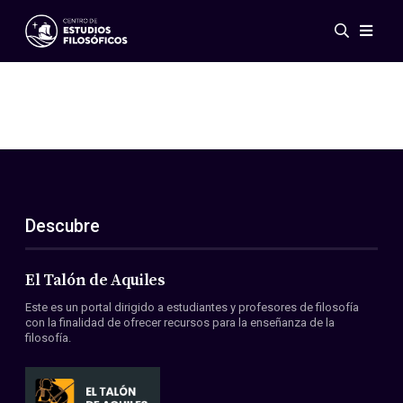
Eventos
Novedades
Investigación
Redes
Publicaciones
Galería
Descubre
ES
EN
Acerca de nosotros
Miembros
El Talón de Aquiles
Reglamento
Este es un portal dirigido a estudiantes y profesores de filosofía
Convenios
con la finalidad de ofrecer recursos para la enseñanza de la
filosofía.