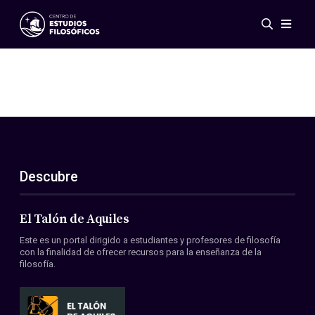
Eventos
Novedades
Investigación
Redes
Publicaciones
Galería
Descubre
ES
EN
Acerca de nosotros
Miembros
El Talón de Aquiles
Reglamento
Este es un portal dirigido a estudiantes y profesores de filosofía
Convenios
con la finalidad de ofrecer recursos para la enseñanza de la
filosofía.