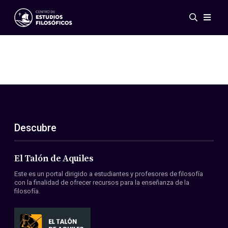
Eventos
Novedades
Investigación
Redes
Publicaciones
Galería
Descubre
ES
EN
Acerca de nosotros
Miembros
El Talón de Aquiles
Reglamento
Este es un portal dirigido a estudiantes y profesores de filosofía
Convenios
con la finalidad de ofrecer recursos para la enseñanza de la
filosofía.